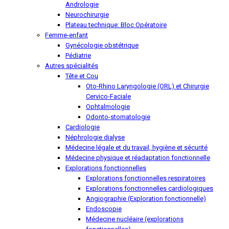
Andrologie
Neurochirurgie
Plateau technique: Bloc Opératoire
Femme-enfant
Gynécologie obstétrique
Pédiatrie
Autres spécialités
Tête et Cou
Oto-Rhino Laryngologie (ORL) et Chirurgie
Cervico-Faciale
Ophtalmologie
Odonto-stomatologie
Cardiologie
Néphrologie dialyse
Médecine légale et du travail, hygiène et sécurité
Médecine physique et réadaptation fonctionnelle
Explorations fonctionnelles
Explorations fonctionnelles respiratoires
Explorations fonctionnelles cardiologiques
Angiographie (Exploration fonctionnelle)
Endoscopie
Médecine nucléaire (explorations