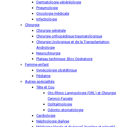
Dermatologie-vénéréologie
Pneumologie
Oncologie médicale
Infectiologie
Chirurgie
Chirurgie générale
Chirurgie orthopédique traumatologique
Chirurgie Urologique et de la Transplantation,
Andrologie
Neurochirurgie
Plateau technique: Bloc Opératoire
Femme-enfant
Gynécologie obstétrique
Pédiatrie
Autres spécialités
Tête et Cou
Oto-Rhino Laryngologie (ORL) et Chirurgie
Cervico-Faciale
Ophtalmologie
Odonto-stomatologie
Cardiologie
Néphrologie dialyse
Médecine légale et du travail, hygiène et sécurité