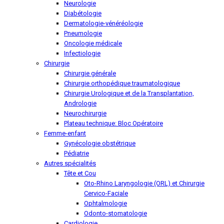
Neurologie
Diabétologie
Dermatologie-vénéréologie
Pneumologie
Oncologie médicale
Infectiologie
Chirurgie
Chirurgie générale
Chirurgie orthopédique traumatologique
Chirurgie Urologique et de la Transplantation,
Andrologie
Neurochirurgie
Plateau technique: Bloc Opératoire
Femme-enfant
Gynécologie obstétrique
Pédiatrie
Autres spécialités
Tête et Cou
Oto-Rhino Laryngologie (ORL) et Chirurgie
Cervico-Faciale
Ophtalmologie
Odonto-stomatologie
Cardiologie