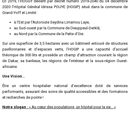
En 2019, l’HOGGY devient par décret numéro 2019-2040 du 04 décembre
2020 l’Hôpital Général Idrissa POUYE (HOGIP) situé dans la commune de
Grand-Yoff et Limité :
à l’Est par l’Autoroute Seydina Limamou Laye,
au Sud-ouest par la Commune de Dieuppeul-Derklé,
au Nord par la Commune de la Patte d’Oie.
Sur une superficie de 3,5 hectares avec un bâtiment entouré de structures
pavillonnaires et d’espaces verts, l’HOGIP a une capacité d'accueil
théorique de 300 lits et possède un champ d’attraction couvrant la région
de Dakar, sa banlieue, les régions de l’intérieur et la sous-région Ouest-
africaine.
Une Vision…
Être un centre hospitalier national d’excellence doté de services
performants, assurant des soins de qualité accessibles et des formations
et recherches de pointe !
Notre slogan :
« Au cœur des populations, un hôpital pour la vie… »